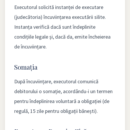
Executorul solicită instanței de executare
(judecătoria) încuviințarea executării silite.
Instanța verifică dacă sunt îndeplinite
condițiile legale și, dacă da, emite încheierea
de încuviințare.
Somația
După încuviințare, executorul comunică
debitorului o somație, acordându-i un termen
pentru îndeplinirea voluntară a obligației (de
regulă, 15 zile pentru obligații bănești).