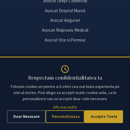
Avocat Drept Comercial
Avocat Dreptul Muncii
Avocat Asigurari
Avocat Malpraxis Medical
Avocat Vize si Permise
Link-uri Utile
Respectam confidentialitatea ta
Intrebari Frecvente (FAQ)
Folosim cookie-uri pentru a-ti oferi cea mai buna experienta pe
Termeni si Conditii
site-ul nostru. Poti alege sa accepti toate cookie-urile, sa le
Politica de Confidentialitate
personalizezi sau sa accepti doar cele necesare.
Politica Cookies
Afla mai multe
Doar Necesare
Personalizeaza
Accepta Toate
GDPR