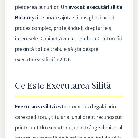
pierderea bunurilor. Un
avocat executări silite
București
te poate ajuta să navighezi acest
proces complex, protejându-ți drepturile și
interesele. Cabinet Avocat Teodora Croitoru îți
prezintă tot ce trebuie să știi despre
executarea silită în 2026.
Ce Este Executarea Silită
Executarea silită
este procedura legală prin
care creditorul, titular al unui drept recunoscut
printr-un titlu executoriu, constrânge debitorul
care nu își execută de bunăvoie obligațiile să le