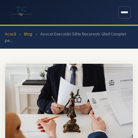
Acasă
›
Blog
›
Avocat Executări Silite București: Ghid Complet
pe...