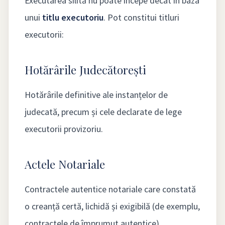
Executarea silită nu poate începe decât în baza
unui
titlu executoriu
. Pot constitui titluri
executorii:
Hotărârile Judecătorești
Hotărârile definitive ale instanțelor de
judecată, precum și cele declarate de lege
executorii provizoriu.
Actele Notariale
Contractele autentice notariale care constată
o creanță certă, lichidă și exigibilă (de exemplu,
contractele de împrumut autentice).