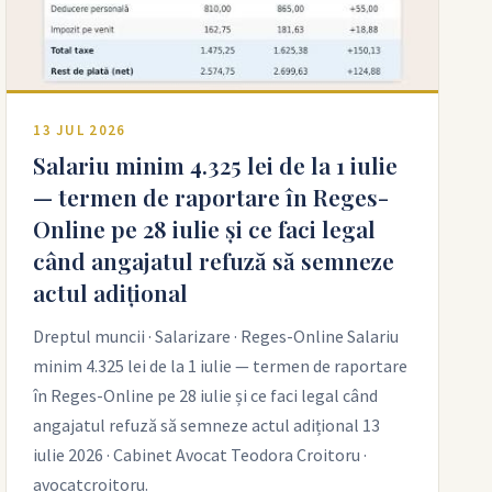
13 JUL 2026
Salariu minim 4.325 lei de la 1 iulie
— termen de raportare în Reges-
Online pe 28 iulie și ce faci legal
când angajatul refuză să semneze
actul adițional
Dreptul muncii · Salarizare · Reges-Online Salariu
minim 4.325 lei de la 1 iulie — termen de raportare
în Reges-Online pe 28 iulie și ce faci legal când
angajatul refuză să semneze actul adițional 13
iulie 2026 · Cabinet Avocat Teodora Croitoru ·
avocatcroitoru.