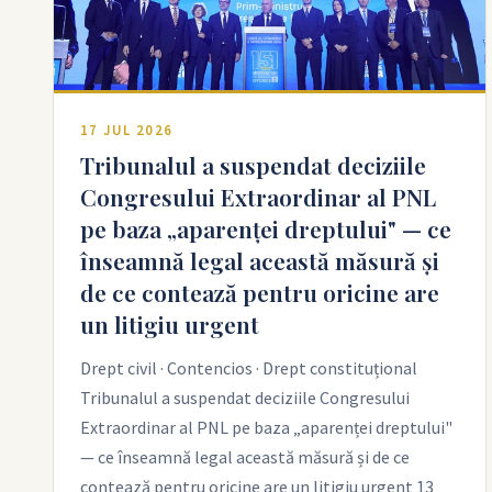
17 JUL 2026
Tribunalul a suspendat deciziile
Congresului Extraordinar al PNL
pe baza „aparenței dreptului" — ce
înseamnă legal această măsură și
de ce contează pentru oricine are
un litigiu urgent
Drept civil · Contencios · Drept constituțional
Tribunalul a suspendat deciziile Congresului
Extraordinar al PNL pe baza „aparenței dreptului"
— ce înseamnă legal această măsură și de ce
contează pentru oricine are un litigiu urgent 13