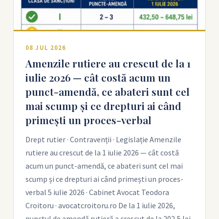
08 JUL 2026
Amenzile rutiere au crescut de la 1
iulie 2026 — cât costă acum un
punct-amendă, ce abateri sunt cel
mai scump și ce drepturi ai când
primești un proces-verbal
Drept rutier · Contravenții · Legislație Amenzile
rutiere au crescut de la 1 iulie 2026 — cât costă
acum un punct-amendă, ce abateri sunt cel mai
scump și ce drepturi ai când primești un proces-
verbal 5 iulie 2026 · Cabinet Avocat Teodora
Croitoru · avocatcroitoru.ro De la 1 iulie 2026,
punctul de amendă rutieră a crescut de la 202,5 lei