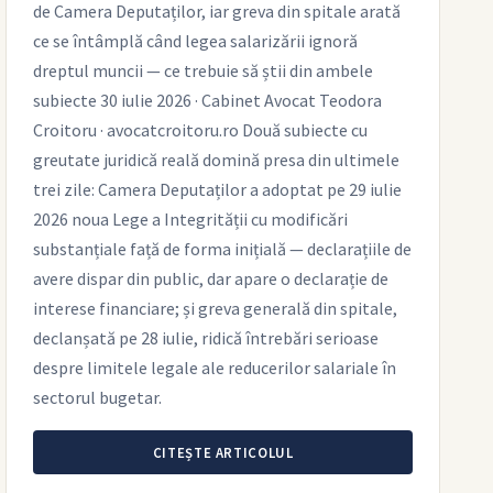
de Camera Deputaților, iar greva din spitale arată
ce se întâmplă când legea salarizării ignoră
dreptul muncii — ce trebuie să știi din ambele
subiecte 30 iulie 2026 · Cabinet Avocat Teodora
Croitoru · avocatcroitoru.ro Două subiecte cu
greutate juridică reală domină presa din ultimele
trei zile: Camera Deputaților a adoptat pe 29 iulie
2026 noua Lege a Integrității cu modificări
substanțiale față de forma inițială — declarațiile de
avere dispar din public, dar apare o declarație de
interese financiare; și greva generală din spitale,
declanșată pe 28 iulie, ridică întrebări serioase
despre limitele legale ale reducerilor salariale în
sectorul bugetar.
CITEȘTE ARTICOLUL