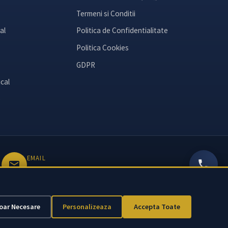
Termeni si Conditii
al
Politica de Confidentialitate
Politica Cookies
GDPR
cal
e
EMAIL
office@avocatcroitoru.ro
oar Necesare
Personalizeaza
Accepta Toate