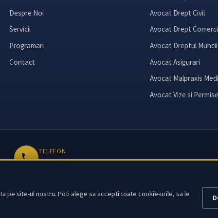
Despre Noi
Avocat Drept Civil
Servicii
Avocat Drept Comerci
Programari
Avocat Dreptul Muncii
Contact
Avocat Asigurari
Avocat Malpraxis Medi
Avocat Vize si Permis
TELEFON
+40 763 060 050
a pe site-ul nostru. Poti alege sa accepti toate cookie-urile, sa le
D
© 2026 Cabinet de Avocat Teodora Croitoru. Toate drepturile rezervate.
Membru al
Uniunii Nationale a Barourilor din Romania