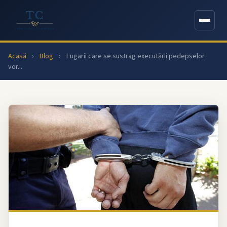
Acasă
›
Blog
›
Fugarii care se sustrag executării pedepselor
vor...