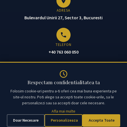
ADRESA
Bulevardul Unirii 27, Sector 3, Bucuresti
TELEFON
+40 763 060 050
EMAIL
Respectam confidentialitatea ta
office@avocatcroitoru.ro
Folosim cookie-uri pentru a-ti oferi cea mai buna experienta pe
site-ul nostru. Poti alege sa accepti toate cookie-urile, sa le
personalizezi sau sa accepti doar cele necesare.
© 2026 Cabinet de Avocat Teodora Croitoru. Toate drepturile
Afla mai multe
rezervate.
Doar Necesare
Personalizeaza
Accepta Toate
Membru al
Uniunii Nationale a Barourilor din Romania