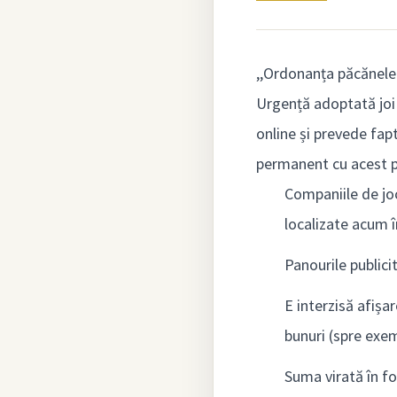
,,Ordonanța păcănele
Urgență adoptată joi 
online și prevede fap
permanent cu acest pr
Companiile de jo
localizate acum î
Panourile publici
E interzisă afișar
bunuri (spre exe
Suma virată în fo