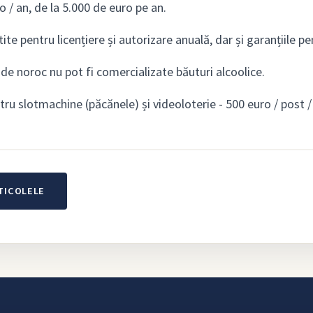
o / an, de la 5.000 de euro pe an.
ite pentru licențiere și autorizare anuală, dar și garanțiile pe
i de noroc nu pot fi comercializate băuturi alcoolice.
tru slotmachine (păcănele) și videoloterie - 500 euro / post /
TICOLELE