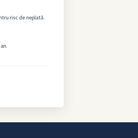
ntru risc de neplată.
 an.