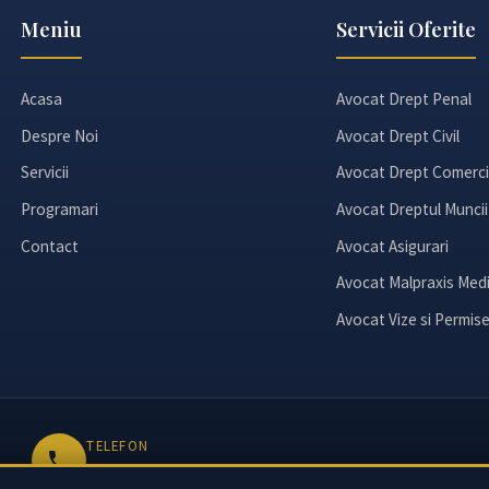
Meniu
Servicii Oferite
Acasa
Avocat Drept Penal
Despre Noi
Avocat Drept Civil
Servicii
Avocat Drept Comerci
Programari
Avocat Dreptul Muncii
Contact
Avocat Asigurari
Avocat Malpraxis Medi
Avocat Vize si Permis
TELEFON
+40 763 060 050