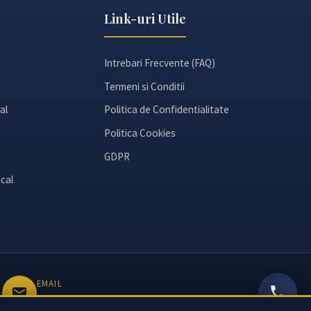
Link-uri Utile
Intrebari Frecvente (FAQ)
Termeni si Conditii
al
Politica de Confidentialitate
Politica Cookies
GDPR
cal
e
EMAIL
office@avocatcroitoru.ro