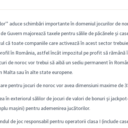
lor’’ aduce schimbări importante în domeniul jocurilor de n
de Guvern majorează taxele pentru sălile de păcănele și casele
tul că toate companiile care activează în acest sector trebuie
ofil în România, astfel încât impozitul pe profit să rămână î
curi de noroc vor trebui să aibă un sediu permanent în Român
n Malta sau în alte state europene.
tare pentru jocuri de noroc vor avea dimensiuni maxime de 35
ea în exteriorul sălilor de jocuri de valori de bonuri și jackpot
mplu mașini) pentru ademenirea jucătorilor.
ndul de joc responsabil pentru operatorii clasa I (include case