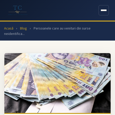
Acasă
›
Blog
›
Persoanele care au venituri din surse
neidentifica...