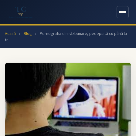
Acasă
›
Blog
›
Pornografia din răzbunare, pedepsită cu până la
tr...